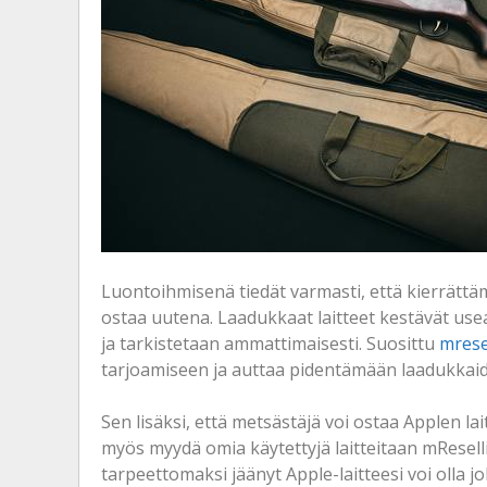
Luontoihmisenä tiedät varmasti, että kierrättäm
ostaa uutena. Laadukkaat laitteet kestävät us
ja tarkistetaan ammattimaisesti. Suosittu
mrese
tarjoamiseen ja auttaa pidentämään laadukkaide
Sen lisäksi, että metsästäjä voi ostaa Applen lait
myös myydä omia käytettyjä laitteitaan mResellill
tarpeettomaksi jäänyt Apple-laitteesi voi olla jol