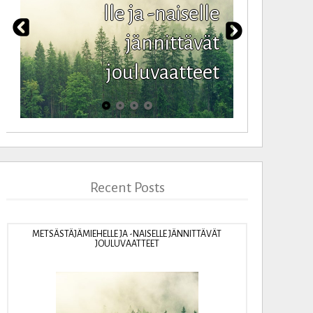
lle ja -naiselle
jännittävät
jouluvaatteet
Recent Posts
METSÄSTÄJÄMIEHELLE JA -NAISELLE JÄNNITTÄVÄT
JOULUVAATTEET