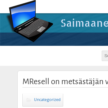
Saimaane
Sea
for:
MResell on metsästäjän v
Uncategorized