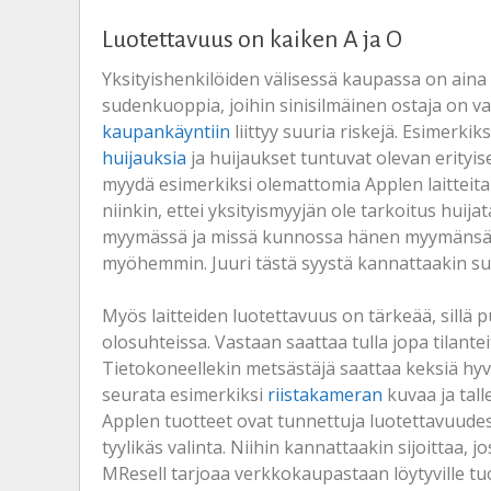
Luotettavuus on kaiken A ja O
Yksityishenkilöiden välisessä kaupassa on aina r
sudenkuoppia, joihin sinisilmäinen ostaja on v
kaupankäyntiin
liittyy suuria riskejä. Esimerkik
huijauksia
ja huijaukset tuntuvat olevan erityis
myydä esimerkiksi olemattomia Applen laitteita 
niinkin, ettei yksityismyyjän ole tarkoitus huija
myymässä ja missä kunnossa hänen myymänsä laite
myöhemmin. Juuri tästä syystä kannattaakin suo
Myös laitteiden luotettavuus on tärkeää, sillä
olosuhteissa. Vastaan saattaa tulla jopa tilantei
Tietokoneellekin metsästäjä saattaa keksiä hyvi
seurata esimerkiksi
riistakameran
kuvaa ja tal
Applen tuotteet ovat tunnettuja luotettavuudes
tyylikäs valinta. Niihin kannattaakin sijoittaa, 
MResell tarjoaa verkkokaupastaan löytyville t