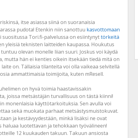
iskinsä, itse asiassa siinä on suoranaisia
aarassa pudota! Etenkin niin sanottuu
kasvottomaan
si suositussa Tori.fi-palvelussa on esiintynyt
törkeitä
en yleisiä teknisten laitteiden kaupassa. Houkutus
tuntuu olevan monelle liian suuri. Joskus voi käydä
ta, mutta hän ei kenties oikein itsekään tiedä mitä on
 on. Tällaisia tilanteita voi olla vaikeaa selvitellä
sia ammattimaisia toimijoita, kuten mResell.
 puhelimen on hyvä toimia haastavissakin
ta, joissa metsästäjän turvallisuus on tästä kiinni!
n monenlaisia käyttötarkoituksia. Sen avulla voi
lettaa sekä muokata parhaat metsästysmuistokuvat.
taan ja kestävyydestään, minkä lisäksi ne ovat
jos haluaa luotettavan ja tehokkaan työvälineen!
uotteille 12 kuukauden takuun. Takuun ansiosta