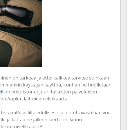
inen on tärkeää ja ettei kaikkea tarvitse suinkaan
eammankin käyttäjän käyttöä, kunhan ne huolletaan
ll
on erikoistunut juuri tällaisten palveluiden
n Applen laitteiden elinkaarta.
teita mReselliltä edullisesti ja luotettavasti hän voi
e ja laittaa ne jälleen kiertoon. Sinun
lekin toiselle aarre!