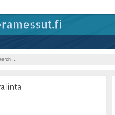
ramessut.fi
rch
alinta
Metsästyskivääri