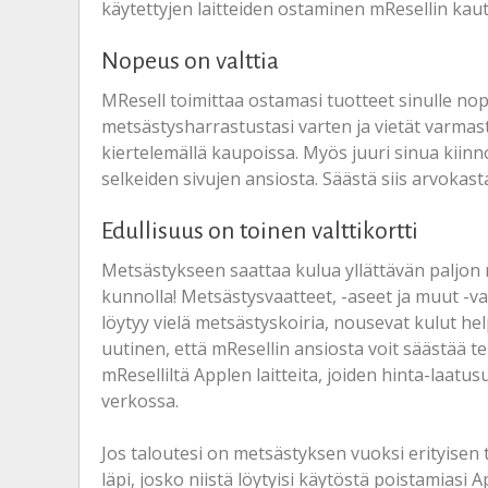
käytettyjen laitteiden ostaminen mResellin kautt
Nopeus on valttia
MResell toimittaa ostamasi tuotteet sinulle nope
metsästysharrastustasi varten ja vietät varmas
kiertelemällä kaupoissa. Myös juuri sinua kiin
selkeiden sivujen ansiosta. Säästä siis arvokast
Edullisuus on toinen valttikortti
Metsästykseen saattaa kulua yllättävän paljon 
kunnolla! Metsästysvaatteet, -aseet ja muut -va
löytyy vielä metsästyskoiria, nousevat kulut he
uutinen, että mResellin ansiosta voit säästää te
mReselliltä Applen laitteita, joiden hinta-laatu
verkossa.
Jos taloutesi on metsästyksen vuoksi erityisen t
läpi, josko niistä löytyisi käytöstä poistamiasi A