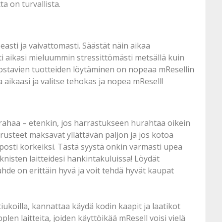
a on turvallista.
asti ja vaivattomasti. Säästät näin aikaa
ti aikasi mieluummin stressittömästi metsällä kuin
nostavien tuotteiden löytäminen on nopeaa mResellin
a aikaasi ja valitse tehokas ja nopea mResell!
rahaa – etenkin, jos harrastukseen hurahtaa oikein
rusteet maksavat yllättävän paljon ja jos kotoa
lposti korkeiksi. Tästä syystä onkin varmasti upea
knisten laitteidesi hankintakuluissa! Löydät
suhde on erittäin hyvä ja voit tehdä hyvät kaupat
iukoilla, kannattaa käydä kodin kaapit ja laatikot
pplen laitteita, joiden käyttöikää mResell voisi vielä