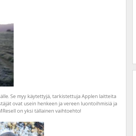
n osto
lainarahalla –
pidä nämä asiat
mielessä
le. Se myy käytettyjä, tarkistettuja Applen laitteita
täjät ovat usein henkeen ja vereen luontoihmisiä ja
MResell on yksi tällainen vaihtoehto!