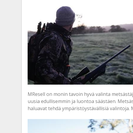
MResell on monin tavoin hyvä valinta metsästäjäl
uusia edullisemmin ja luontoa säästäen. Metsäs
haluavat tehdä ympäristöystävällisiä valintoja. 